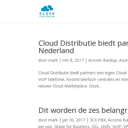
Cloud Distributie biedt p
Nederland
door
mark
|
mrt 8, 2017
|
Acronis Backup
,
Azur
Cloud Distributie biedt partners een eigen Cloud
VoIP telefonie, hosted telefoon centrales en in
nieuwe Cloud Marketplace. Deze...
Dit worden de zes belangr
door
mark
|
jan 30, 2017
|
3CX PBX
,
Acronis B
per use
,
Skype for Business
,
SSL
,
Unify
,
VoIP
,
V