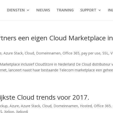
DIENSTEN
NIEUWS
TRAINING
SUPPORT
IN
artners een eigen Cloud Marketplace i
e
,
Azure Stack
,
Cloud
,
Domeinnamen
,
Office 365
,
pay per use
,
SSL
,
V
 Marketplace inclusief CloudStore in Nederland De Cloud distributeur 
ternet, lanceert naast haar bestaande Telecom marketplace een gehee
ijkste Cloud trends voor 2017.
ackup
,
Azure
,
Azure Stack
,
Cloud
,
Domeinnamen
,
Hosted
,
Office 365
,
PS
,
Xelion
,
Xelion6