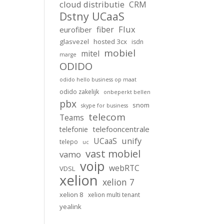
cloud distributie
CRM
Dstny UCaaS
Flux
fiber
eurofiber
glasvezel
hosted 3cx
isdn
mobiel
mitel
marge
ODIDO
odido hello business op maat
odido zakelijk
onbeperkt bellen
pbx
snom
skype for business
telecom
Teams
telefooncentrale
telefonie
unify
UCaaS
telepo
uc
vast mobiel
vamo
voip
webRTC
VDSL
xelion
xelion 7
xelion 8
xelion multi tenant
yealink