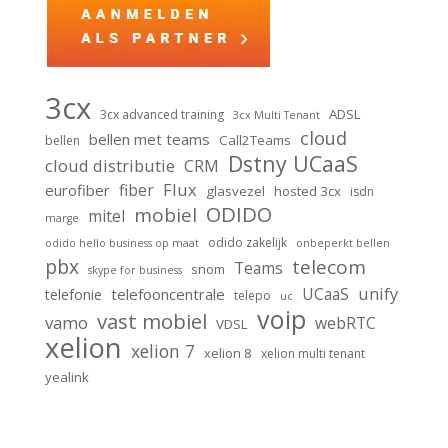
3cx
ADSL
3cx advanced training
3cx Multi Tenant
cloud
bellen met teams
Call2Teams
bellen
Dstny UCaaS
cloud distributie
CRM
Flux
fiber
eurofiber
glasvezel
hosted 3cx
isdn
ODIDO
mobiel
mitel
marge
odido zakelijk
odido hello business op maat
onbeperkt bellen
pbx
telecom
Teams
snom
skype for business
unify
UCaaS
telefooncentrale
telefonie
telepo
uc
voip
vast mobiel
vamo
webRTC
VDSL
xelion
xelion 7
xelion 8
xelion multi tenant
yealink