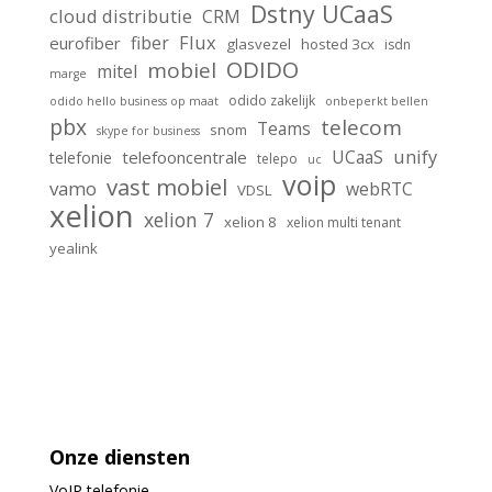
Dstny UCaaS
cloud distributie
CRM
Flux
fiber
eurofiber
glasvezel
hosted 3cx
isdn
ODIDO
mobiel
mitel
marge
odido zakelijk
odido hello business op maat
onbeperkt bellen
pbx
telecom
Teams
snom
skype for business
unify
UCaaS
telefooncentrale
telefonie
telepo
uc
voip
vast mobiel
vamo
webRTC
VDSL
xelion
xelion 7
xelion 8
xelion multi tenant
yealink
Onze diensten
VoIP
telefonie