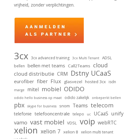
vrijheid, zonder verplichtingen.
3cx
ADSL
3cx advanced training
3cx Multi Tenant
cloud
bellen met teams
Call2Teams
bellen
Dstny UCaaS
cloud distributie
CRM
Flux
fiber
eurofiber
glasvezel
hosted 3cx
isdn
ODIDO
mobiel
mitel
marge
odido zakelijk
odido hello business op maat
onbeperkt bellen
pbx
telecom
Teams
snom
skype for business
unify
UCaaS
telefooncentrale
telefonie
telepo
uc
voip
vast mobiel
vamo
webRTC
VDSL
xelion
xelion 7
xelion 8
xelion multi tenant