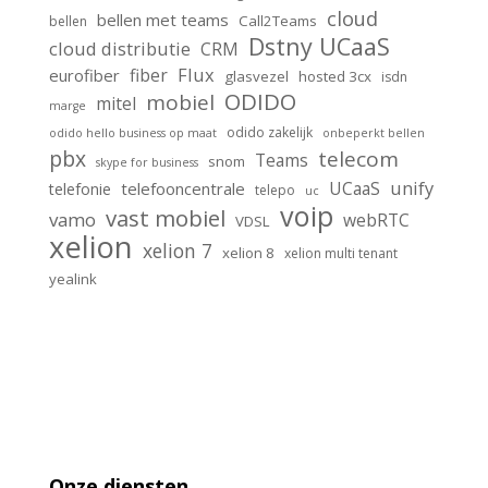
cloud
bellen met teams
Call2Teams
bellen
Dstny UCaaS
cloud distributie
CRM
Flux
fiber
eurofiber
glasvezel
hosted 3cx
isdn
ODIDO
mobiel
mitel
marge
odido zakelijk
odido hello business op maat
onbeperkt bellen
pbx
telecom
Teams
snom
skype for business
unify
UCaaS
telefooncentrale
telefonie
telepo
uc
voip
vast mobiel
vamo
webRTC
VDSL
xelion
xelion 7
xelion 8
xelion multi tenant
yealink
Onze diensten