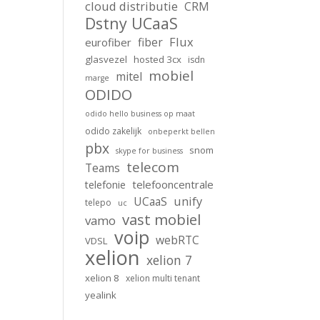
cloud distributie
CRM
Dstny UCaaS
Flux
fiber
eurofiber
glasvezel
hosted 3cx
isdn
mobiel
mitel
marge
ODIDO
odido hello business op maat
odido zakelijk
onbeperkt bellen
pbx
snom
skype for business
telecom
Teams
telefooncentrale
telefonie
unify
UCaaS
telepo
uc
vast mobiel
vamo
voip
webRTC
VDSL
xelion
xelion 7
xelion 8
xelion multi tenant
yealink