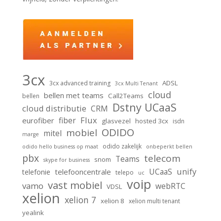
3cx
ADSL
3cx advanced training
3cx Multi Tenant
cloud
bellen met teams
Call2Teams
bellen
Dstny UCaaS
cloud distributie
CRM
Flux
fiber
eurofiber
glasvezel
hosted 3cx
isdn
ODIDO
mobiel
mitel
marge
odido zakelijk
odido hello business op maat
onbeperkt bellen
pbx
telecom
Teams
snom
skype for business
unify
UCaaS
telefooncentrale
telefonie
telepo
uc
voip
vast mobiel
vamo
webRTC
VDSL
xelion
xelion 7
xelion 8
xelion multi tenant
yealink