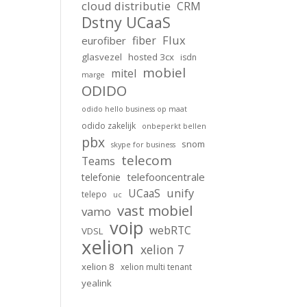
cloud distributie
CRM
Dstny UCaaS
Flux
fiber
eurofiber
glasvezel
hosted 3cx
isdn
mobiel
mitel
marge
ODIDO
odido hello business op maat
odido zakelijk
onbeperkt bellen
pbx
snom
skype for business
telecom
Teams
telefooncentrale
telefonie
unify
UCaaS
telepo
uc
vast mobiel
vamo
voip
webRTC
VDSL
xelion
xelion 7
xelion 8
xelion multi tenant
yealink