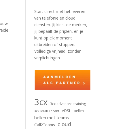
Start direct met het leveren
van telefonie en cloud
 jouw
diensten. Jij kiest de merken,
reide
jij bepaalt de prijzen, en je
kunt op elk moment
uitbreiden of stoppen.
Volledige vrijheid, zonder
verplichtingen.
3cx
3cx advanced training
ADSL
bellen
3cx Multi Tenant
bellen met teams
cloud
Call2Teams