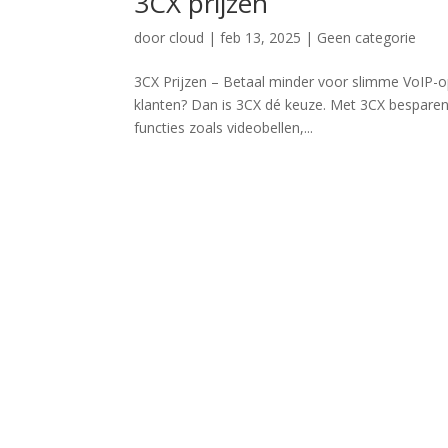
3CX prijzen
door
cloud
|
feb 13, 2025
|
Geen categorie
3CX Prijzen – Betaal minder voor slimme VoIP-o
klanten? Dan is 3CX dé keuze. Met 3CX besparen 
functies zoals videobellen,...