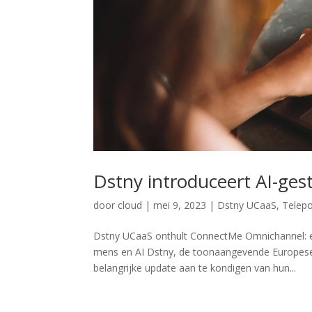
Dstny introduceert AI-ges
door
cloud
|
mei 9, 2023
|
Dstny UCaaS
,
Telep
Dstny UCaaS onthult ConnectMe Omnichannel: e
mens en AI Dstny, de toonaangevende Europese 
belangrijke update aan te kondigen van hun...