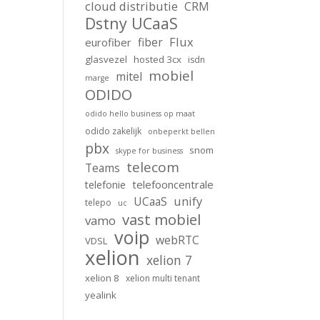
cloud distributie
CRM
Dstny UCaaS
Flux
fiber
eurofiber
glasvezel
hosted 3cx
isdn
mobiel
mitel
marge
ODIDO
odido hello business op maat
odido zakelijk
onbeperkt bellen
pbx
snom
skype for business
telecom
Teams
telefooncentrale
telefonie
unify
UCaaS
telepo
uc
vast mobiel
vamo
voip
webRTC
VDSL
xelion
xelion 7
xelion 8
xelion multi tenant
yealink