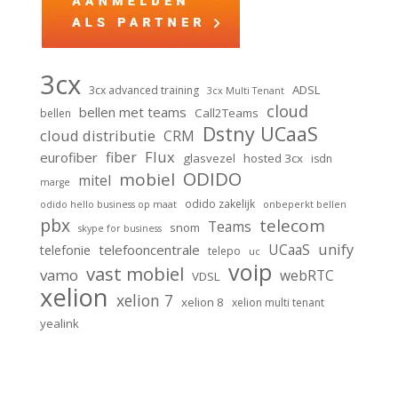
3cx
ADSL
3cx advanced training
3cx Multi Tenant
cloud
bellen met teams
Call2Teams
bellen
Dstny UCaaS
cloud distributie
CRM
Flux
fiber
eurofiber
glasvezel
hosted 3cx
isdn
ODIDO
mobiel
mitel
marge
odido zakelijk
odido hello business op maat
onbeperkt bellen
pbx
telecom
Teams
snom
skype for business
unify
UCaaS
telefooncentrale
telefonie
telepo
uc
voip
vast mobiel
vamo
webRTC
VDSL
xelion
xelion 7
xelion 8
xelion multi tenant
yealink