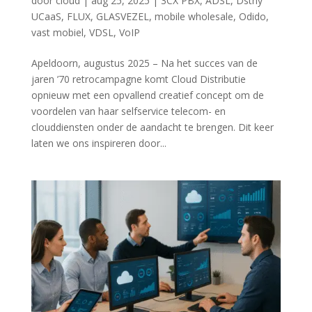
door
cloud
|
aug 25, 2025
|
3CX PBX
,
ADSL
,
Dstny
UCaaS
,
FLUX
,
GLASVEZEL
,
mobile wholesale
,
Odido
,
vast mobiel
,
VDSL
,
VoIP
Apeldoorn, augustus 2025 – Na het succes van de
jaren ’70 retrocampagne komt Cloud Distributie
opnieuw met een opvallend creatief concept om de
voordelen van haar selfservice telecom- en
clouddiensten onder de aandacht te brengen. Dit keer
laten we ons inspireren door...