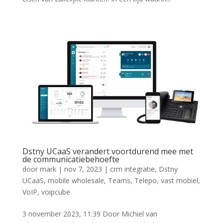
Dstny UCaaS verandert voortdurend mee met
de communicatiebehoefte
door
mark
|
nov 7, 2023
|
crm integratie
,
Dstny
UCaaS
,
mobile wholesale
,
Teams
,
Telepo
,
vast mobiel
,
VoIP
,
voipcube
3 november 2023, 11:39 Door Michiel van