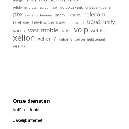
marge
odido zakelijk
odido hello business op maat
onbeperkt bellen
pbx
telecom
Teams
snom
skype for business
unify
UCaaS
telefooncentrale
telefonie
telepo
uc
voip
vast mobiel
vamo
webRTC
VDSL
xelion
xelion 7
xelion 8
xelion multi tenant
yealink
Onze diensten
VoIP
telefonie
Zakelijk internet