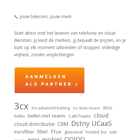
📞 Jouw telecom, jouw merk
Start direct met het leveren van telefonie en cloud
diensten. Jij kiest de merken, jij bepaalt de prijzen, en je
kunt op elk moment uitbreiden of stoppen. Volledige
vrijheid, zonder verplichtingen.
3cx
ADSL
3cx advanced training
3cx Multi Tenant
cloud
bellen met teams
Call2Teams
bellen
Dstny UCaaS
cloud distributie
CRM
Flux
fiber
eurofiber
glasvezel
hosted 3cx
isdn
ODIDO
mobiel
mitel