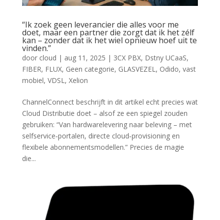
“Ik zoek geen leverancier die alles voor me
doet, maar een partner die zorgt dat ik het zélf
kan – zonder dat ik het wiel opnieuw hoef uit te
vinden.”
door
cloud
|
aug 11, 2025
|
3CX PBX
,
Dstny UCaaS
,
FIBER
,
FLUX
,
Geen categorie
,
GLASVEZEL
,
Odido
,
vast
mobiel
,
VDSL
,
Xelion
ChannelConnect beschrijft in dit artikel echt precies wat
Cloud Distributie doet – alsof ze een spiegel zouden
gebruiken: “Van hardwarelevering naar beleving – met
selfservice‑portalen, directe cloud‑provisioning en
flexibele abonnementsmodellen.” Precies de magie
die...