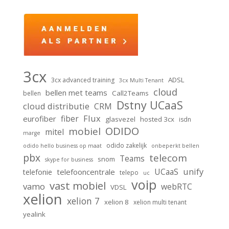
3cx
ADSL
3cx advanced training
3cx Multi Tenant
cloud
bellen met teams
Call2Teams
bellen
Dstny UCaaS
cloud distributie
CRM
Flux
fiber
eurofiber
glasvezel
hosted 3cx
isdn
ODIDO
mobiel
mitel
marge
odido zakelijk
odido hello business op maat
onbeperkt bellen
pbx
telecom
Teams
snom
skype for business
unify
UCaaS
telefooncentrale
telefonie
telepo
uc
voip
vast mobiel
vamo
webRTC
VDSL
xelion
xelion 7
xelion 8
xelion multi tenant
yealink