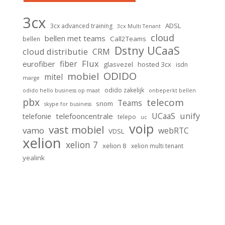
3cx
ADSL
3cx advanced training
3cx Multi Tenant
cloud
bellen met teams
Call2Teams
bellen
Dstny UCaaS
cloud distributie
CRM
Flux
fiber
eurofiber
glasvezel
hosted 3cx
isdn
ODIDO
mobiel
mitel
marge
odido zakelijk
odido hello business op maat
onbeperkt bellen
pbx
telecom
Teams
snom
skype for business
unify
UCaaS
telefooncentrale
telefonie
telepo
uc
voip
vast mobiel
vamo
webRTC
VDSL
xelion
xelion 7
xelion 8
xelion multi tenant
yealink