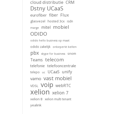
cloud distributie
CRM
Dstny UCaaS
Flux
fiber
eurofiber
glasvezel
hosted 3cx
isdn
mobiel
mitel
marge
ODIDO
odido hello business op maat
odido zakelijk
onbeperkt bellen
pbx
snom
skype for business
telecom
Teams
telefooncentrale
telefonie
unify
UCaaS
telepo
uc
vast mobiel
vamo
voip
webRTC
VDSL
xelion
xelion 7
xelion 8
xelion multi tenant
yealink