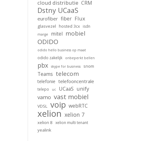
cloud distributie
CRM
Dstny UCaaS
Flux
fiber
eurofiber
glasvezel
hosted 3cx
isdn
mobiel
mitel
marge
ODIDO
odido hello business op maat
odido zakelijk
onbeperkt bellen
pbx
snom
skype for business
telecom
Teams
telefooncentrale
telefonie
unify
UCaaS
telepo
uc
vast mobiel
vamo
voip
webRTC
VDSL
xelion
xelion 7
xelion 8
xelion multi tenant
yealink