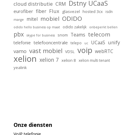
Dstny UCaaS
cloud distributie
CRM
Flux
fiber
eurofiber
glasvezel
hosted 3cx
isdn
ODIDO
mobiel
mitel
marge
odido zakelijk
odido hello business op maat
onbeperkt bellen
pbx
telecom
Teams
snom
skype for business
unify
UCaaS
telefooncentrale
telefonie
telepo
uc
voip
vast mobiel
vamo
webRTC
VDSL
xelion
xelion 7
xelion 8
xelion multi tenant
yealink
Onze diensten
VoIP
telefonie