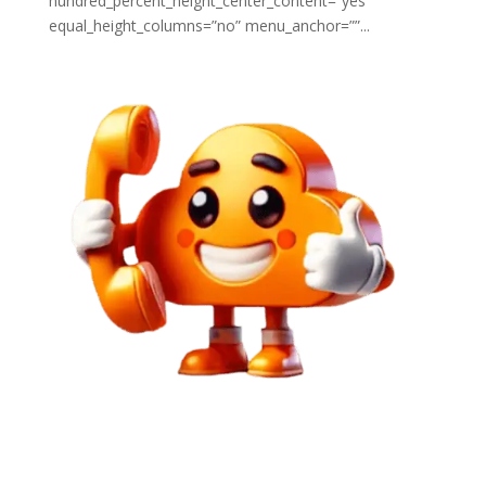
hundred_percent_height_center_content=”yes”
equal_height_columns=”no” menu_anchor=””...