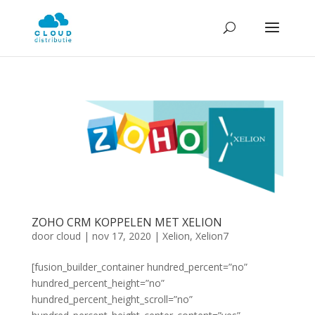
ZOHO CRM KOPPELEN MET XELION
door
cloud
|
nov 17, 2020
|
Xelion
,
Xelion7
[fusion_builder_container hundred_percent=”no”
hundred_percent_height=”no”
hundred_percent_height_scroll=”no”