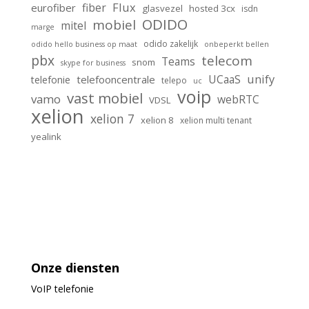
Flux
fiber
eurofiber
glasvezel
hosted 3cx
isdn
ODIDO
mobiel
mitel
marge
odido zakelijk
odido hello business op maat
onbeperkt bellen
pbx
telecom
Teams
snom
skype for business
unify
UCaaS
telefooncentrale
telefonie
telepo
uc
voip
vast mobiel
vamo
webRTC
VDSL
xelion
xelion 7
xelion 8
xelion multi tenant
yealink
Onze diensten
VoIP
telefonie