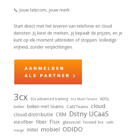
📞 Jouw telecom, jouw merk
Start direct met het leveren van telefonie en cloud
diensten. Jij kiest de merken, jij bepaalt de prijzen, en je
kunt op elk moment uitbreiden of stoppen. Volledige
vrijheid, zonder verplichtingen.
3cx
ADSL
3cx advanced training
3cx Multi Tenant
cloud
bellen met teams
Call2Teams
bellen
Dstny UCaaS
cloud distributie
CRM
Flux
fiber
eurofiber
glasvezel
hosted 3cx
isdn
ODIDO
mobiel
mitel
marge