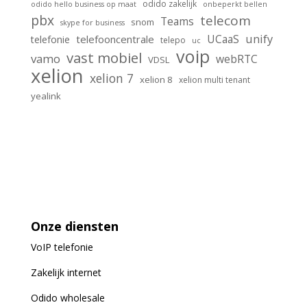
odido zakelijk
odido hello business op maat
onbeperkt bellen
pbx
telecom
Teams
snom
skype for business
unify
UCaaS
telefooncentrale
telefonie
telepo
uc
voip
vast mobiel
vamo
webRTC
VDSL
xelion
xelion 7
xelion 8
xelion multi tenant
yealink
Onze diensten
VoIP
telefonie
Zakelijk internet
Odido wholesale