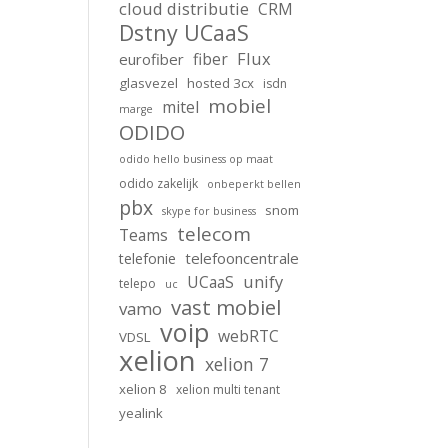
cloud distributie
CRM
Dstny UCaaS
Flux
fiber
eurofiber
glasvezel
hosted 3cx
isdn
mobiel
mitel
marge
ODIDO
odido hello business op maat
odido zakelijk
onbeperkt bellen
pbx
snom
skype for business
telecom
Teams
telefooncentrale
telefonie
unify
UCaaS
telepo
uc
vast mobiel
vamo
voip
webRTC
VDSL
xelion
xelion 7
xelion 8
xelion multi tenant
yealink