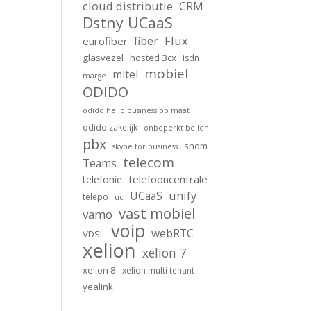
cloud distributie
CRM
Dstny UCaaS
Flux
fiber
eurofiber
glasvezel
hosted 3cx
isdn
mobiel
mitel
marge
ODIDO
odido hello business op maat
odido zakelijk
onbeperkt bellen
pbx
snom
skype for business
telecom
Teams
telefooncentrale
telefonie
unify
UCaaS
telepo
uc
vast mobiel
vamo
voip
webRTC
VDSL
xelion
xelion 7
xelion 8
xelion multi tenant
yealink